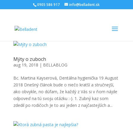
0905 586 917
info@belladent.sk
Mýty o zuboch
aug 19, 2018
|
BELLABLOG
Bc. Martina Kayserová, Dentálna hygienička 19 August
2018 Dnešný článok bude o niečo kratší a stručnejší,
ako obvykle, no dúfam, že každý z Vás si v ňom nájde
odpoveď na tú svoju otázku :-). 1. Zubný kaz som
zdedil po rodičoch Je to asi jeden z najčastejších a...