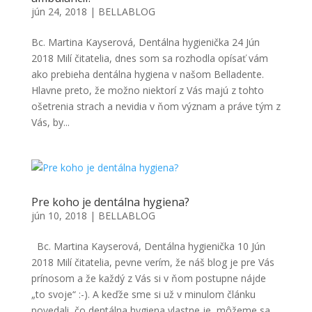
jún 24, 2018
|
BELLABLOG
Bc. Martina Kayserová, Dentálna hygienička 24 Jún
2018 Milí čitatelia, dnes som sa rozhodla opísať vám
ako prebieha dentálna hygiena v našom Belladente.
Hlavne preto, že možno niektorí z Vás majú z tohto
ošetrenia strach a nevidia v ňom význam a práve tým z
Vás, by...
Pre koho je dentálna hygiena?
jún 10, 2018
|
BELLABLOG
Bc. Martina Kayserová, Dentálna hygienička 10 Jún
2018 Milí čitatelia, pevne verím, že náš blog je pre Vás
prínosom a že každý z Vás si v ňom postupne nájde
„to svoje“ :-). A keďže sme si už v minulom článku
povedali, čo dentálna hygiena vlastne je, môžeme sa